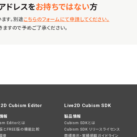
アドレスを
お持ちではない
方
ます。別途
こちらのフォームにて申請してください。
頂きますので予めご了承ください。
e2D Cubism Editor
Live2D Cubism SDK
情報
製品情報
ism Editorとは
Cubism SDKとは
O版とFREE版の機能比較
Cubism SDK リリースライセンス
環境
商標表示・実績掲載ガイドライン