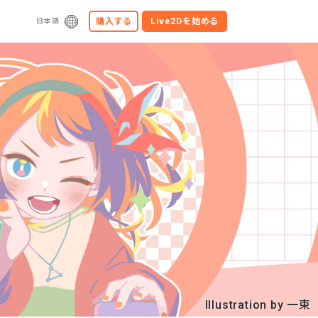
購入する
Live2Dを始める
日本語
Illustration by 一束