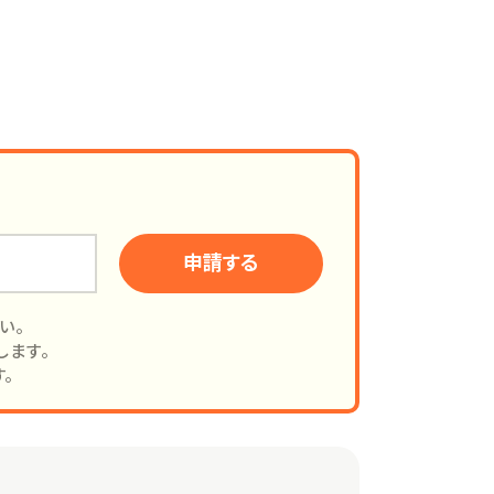
申請する
い。
します。
。