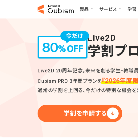
製品
サービス
学習
今だけ
Live2D
80
%
OFF
学割プ
Live2D 20周年記念。
未来を創る学生・教職
『2026年度
Cubism PRO 3年間プランを
通常の学割を上回る、今だけの特別な機会を
学割を申請する