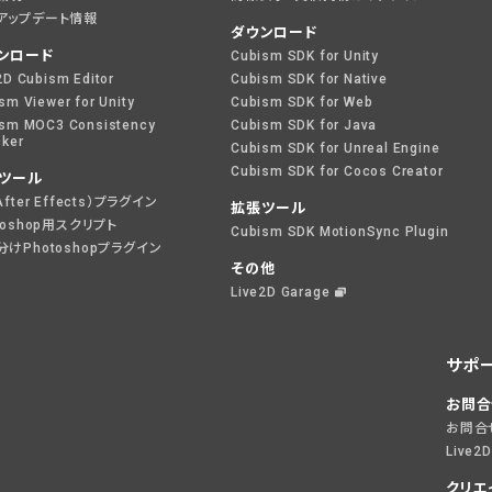
アップデート情報
ダウンロード
ンロード
Cubism SDK for Unity
2D Cubism Editor
Cubism SDK for Native
sm Viewer for Unity
Cubism SDK for Web
sm MOC3 Consistency
Cubism SDK for Java
ker
Cubism SDK for Unreal Engine
Cubism SDK for Cocos Creator
ツール
After Effects）プラグイン
拡張ツール
toshop用スクリプト
Cubism SDK MotionSync Plugin
けPhotoshopプラグイン
その他
Live2D Garage
サポ
お問合
お問合
Live2
クリエ