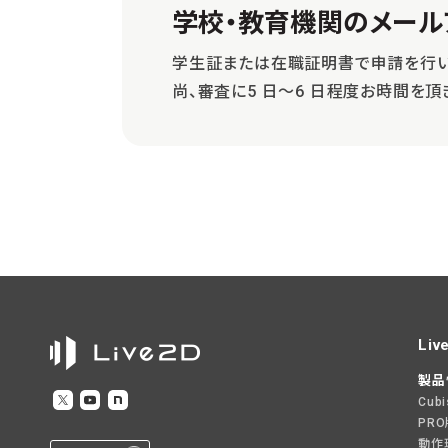
学校・教育機関の
メール
学生証または在職証明書で申請を行い
尚、審査に5 日～6 日程度お時間を
Liv
製品
Cub
PR
動作