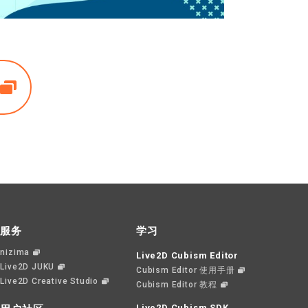
服务
学习
nizima
Live2D Cubism Editor
Live2D JUKU
Cubism Editor 使用手册
Live2D Creative Studio
Cubism Editor 教程
Live2D Cubism SDK