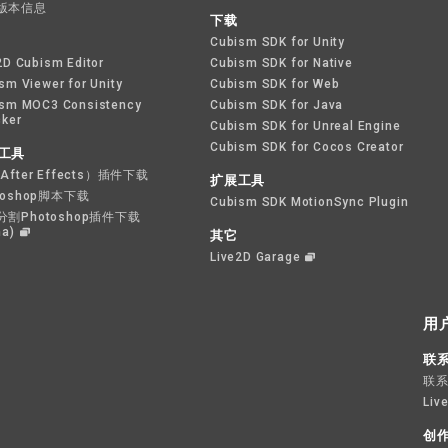
版本信息
下载
Cubism SDK for Unity
2D Cubism Editor
Cubism SDK for Native
sm Viewer for Unity
Cubism SDK for Web
sm MOC3 Consistency
Cubism SDK for Java
ker
Cubism SDK for Unreal Engine
Cubism SDK for Cocos Creator
工具
After Effects）插件下载
扩展工具
toshop脚本下载
Cubism SDK MotionSync Plugin
分割Photoshop插件下载
ha)
其它
Live2D Garage
用
联
联
Liv
创