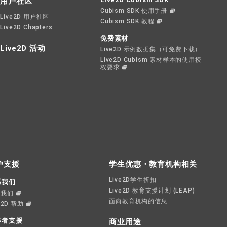
用户社区
Cubism SDK 使用手册
Live2D 用户社区
Cubism SDK 教程
Live2D Chapters
免费素材
Live2D 活动
Live2D 示例数据集（可免费下载）
Live2D Cubism 素材样本的使用授
权要求
户支援
学生优惠・教育机构相关
Live2D学生折扣
系我们
Live2D 教育支援计划 (LEAP)
系我们
面向教育机构的信息
e2D 帮助
作者支援
商业用途